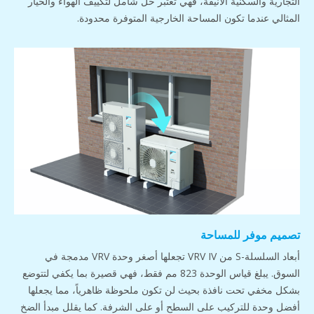
التجارية والسكنية الأنيقة، فهي تُعتبر حل شامل لتكييف الهواء والخيار
المثالي عندما تكون المساحة الخارجية المتوفرة محدودة.
تصميم موفر للمساحة
أبعاد السلسلة-S من VRV IV تجعلها أصغر وحدة VRV مدمجة في
السوق. يبلغ قياس الوحدة 823 مم فقط، فهي قصيرة بما يكفي لتتوضع
بشكل مخفي تحت نافذة بحيث لن تكون ملحوظة ظاهرياً، مما يجعلها
أفضل وحدة للتركيب على السطح أو على الشرفة. كما يقلل مبدأ الضخ