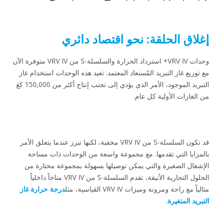
إغلاق الحلقة: نحو اقتصاد دائري
وحدات VRV IV+ استرداد الحرارة والسلسلة-S من VRV IV متوفرة الآن
مع توزيع غاز التبريد المُستعاد المعتمد. تعيد هذه الوحدات استخدام غاز
التبريد الموجود، الأمر الذي يؤدي إلى تجنب إنتاج أكثر من 150,000 كغ
من الغازات الأولية كل عام.
قد تكون السلسلة-S من VRV IV مخفية، لكنها تبرز عندما يتعلق الأمر
بالمزايا التي تقدمها. مع مجموعة واسعة من الوحدات ذات مساحة
الإشغال الصغيرة والتي يمكن توصيلها بسهولة بمجموعة مختارة من
الحلول التجارية الأنيقة، تقدم السلسلة-S من VRV IV مناخاً داخلياً
مثالياً مع راحة ومرونة وميزات VRV IV القياسية، مثل
درجة حرارة غاز
التبريد المتغيرة.