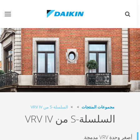
تبديل
تبديل
البحث
التنقل
مجموعات المنتجات
السلسلة-S من VRV IV
السلسلة-S من VRV IV
أصغر وحدة VRV مدمجة.