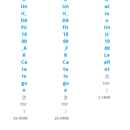
Un
Un
at
it_
it_
io
DA
DA
n
FU
FU
Un
10
10
it
00
00
10
_A
_F
00
R
R
Le
Ca
Ca
afl
ta
ta
et
lo
lo
gu
gu
PDF
e
e
|
3.24MB
PDF
PDF
|
|
26.95MB
26.94MB