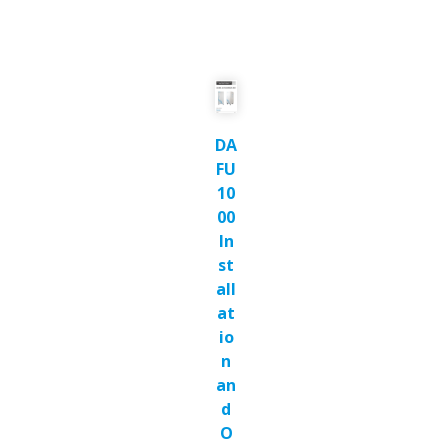
DA
FU
10
00
In
st
all
at
io
n
an
d
O