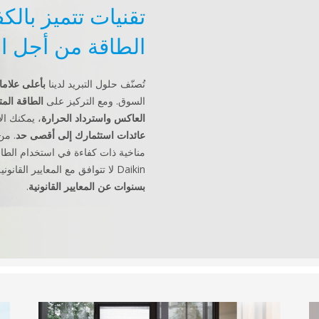
تقنيات تتميز بال
الطاقة من أجل ا
تُصنّف حلول التبريد لدينا
بأعلى علاما
السوق. ومع التركيز على
الطاقة المت
العاكس واسترداد الحرارة
، يمكنك ال
عائدات استثمارك إلى أقصى حد
. من
مناخية ذات كفاءة في استخدام الطا
Daikin لا تتوافق مع المعايير القانونية فحسب، بل هي أيضاً
بسنوات عن المعايير القانونية
.