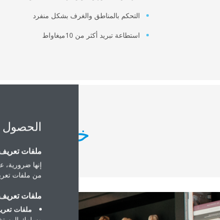
التحكم بالمناطق والغرف بشكل منفرد
استطاعة تبريد أكثر من 10ميغاواط
الحصول 
خيارات تصم
ملفات تعريف ا
إنها ضرورية، عل
من ملفات تعريف
ملفات تعريف ا
ملفات تعريف
وسلوك المستخد