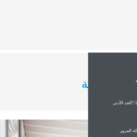
 الداخلية
("الحد الأدنى
ة المرور