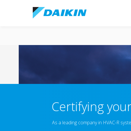
Certifying you
As a leading company in HVAC-R system