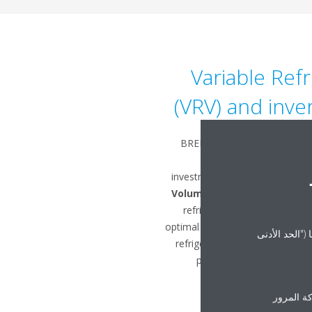
Variable Ref
(VRV) and inve
BREEAM, LEED and Daikin all 
priority when develop
investment you can choose is
Volume
for VRV systems, becau
refrigerant temperature to re
optimal seasonal efficiency at all
("الحد الأدنى
refrigeration heat recovery uni
provide the highest BRE
ة المرور