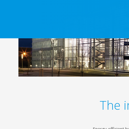
The i
Energy efficient b