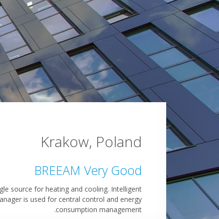
Krakow, Poland
Bucharest, Romania
Weybridge, UK
BREEAM Very Good
M design phase: Excellent
BREEAM Excellent
gle source for heating and cooling. Intelligent
n example of a Daikin total solution, leading
 recovery system as a big contributor to high
nager is used for central control and energy
energy performance of a stylish head quarter.
to a highly efficienct HVAC installation
consumption management.