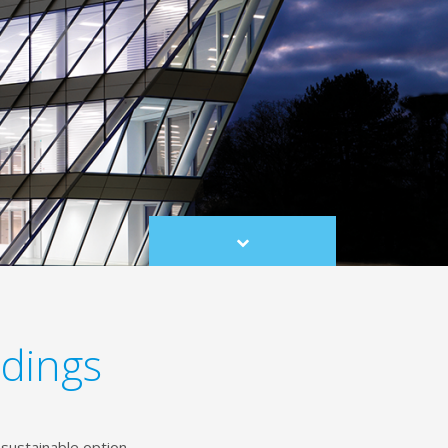
Scroll
to
content
ldings
 sustainable option