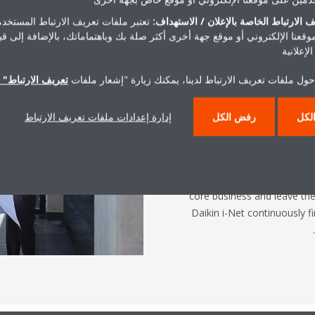
 الارتباط الخاصة بالإعلان / الاستهداف:
تعتبر ملفات تعريف الارتباط المستخدم
موقعنا الإلكتروني أو موقع جهة أخرى أكثر صلة بك وباهتماماتك، بالإضافة إلى ق
لإعلانية
حول ملفات تعريف الارتباط لدينا، يمكنك زيارة "إشعار ملفات
تعريف الارتباط" ا
The 
لكل
رفض الكل
إدارة إعدادات ملفات تعريف الارتباط
To drastically reduce your 
operation of an air con
monitored 24/7. Daikin’s Int
based data and analytics tool 
core business and leave t
Daikin i-Net continuously f