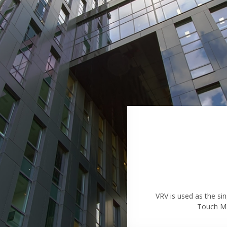
BREEA
VRV is used as the sin
A great and well-know
Daikin VRV heat
Touch Ma