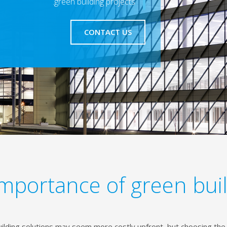
green building projects.
CONTACT US
mportance of green bui
uilding solutions may seem more costly upfront, but choosing the