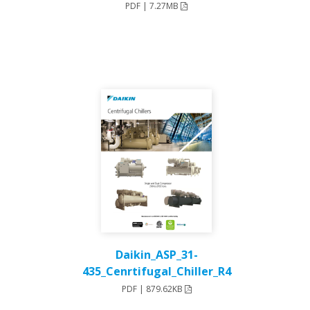
PDF | 7.27MB
Daikin_ASP_31-
435_Cenrtifugal_Chiller_R4
PDF | 879.62KB