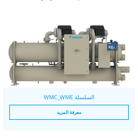
السلسلة WMC_WME
معرفة المزيد