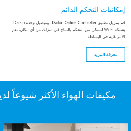
ات التحكم الدائم
قم بتنزيل تطبيق Daikin Online Controller، وتوصيل وحدة Daikin
بشبكة Wi-Fi لتتمكن من التحكم بالمناخ في منزلك من أي مكان. نعم
ة في البساطة.
 المزيد
يفات الهواء الأكثر شيوعاً لدينا