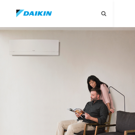
تبديل
البحث