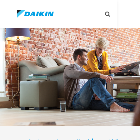
تبديل
البحث